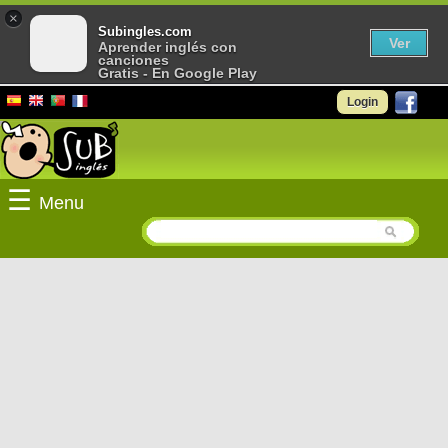
×
Subingles.com
Ver
Aprender inglés con
canciones
Gratis - En Google Play
Login
☰
Menu