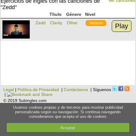
Ejercicios de inglés con las canciones de
Ver canciones
"Zedd"
Título
Género
Nivel
Zedd
Clarity
Other
Medium
Play
Legal
|
Política de Privacidad
|
Contáctanos
| Síguenos
|
© 2019 Subingles.com
Usamos cookies propias y de terceros para mostrar publicidad
personalizada según su navegación. Si continua navegando
consideramos que acepta el uso de cookies
Aceptar