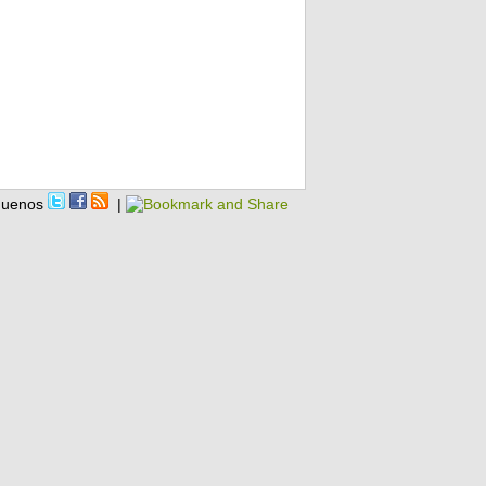
guenos
|