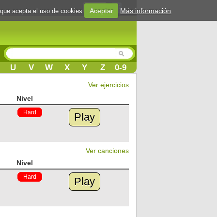
Login
Aceptar
Más información
 que acepta el uso de cookies
U
V
W
X
Y
Z
0-9
Ver ejercicios
Nivel
Hard
Play
Ver canciones
Nivel
Hard
Play