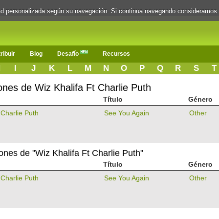
dad personalizada según su navegación. Si continua navegando consideramos
ribuir
Blog
Desafío
Recursos
H
I
J
K
L
M
N
O
P
Q
R
S
T
ones de Wiz Khalifa Ft Charlie Puth
Título
Género
 Charlie Puth
See You Again
Other
iones de "Wiz Khalifa Ft Charlie Puth"
Título
Género
 Charlie Puth
See You Again
Other