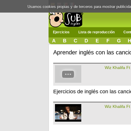
Usamos cookies propias y de terceros para mostrar publici
Ejercicios
Lista de reproducción
Cont
A
B
C
D
E
F
G
Aprender inglés con las canci
Wiz Khalifa Ft
Ejercicios de inglés con las canc
Wiz Khalifa Ft