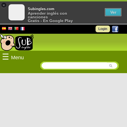
×
Subingles.com
Ver
Aprender inglés con
canciones
Gratis - En Google Play
Login
☰
Menu