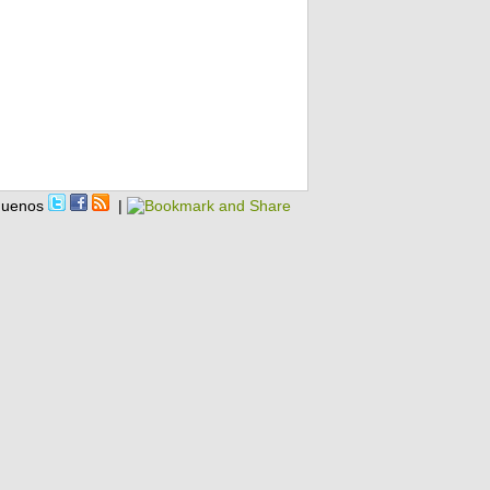
guenos
|