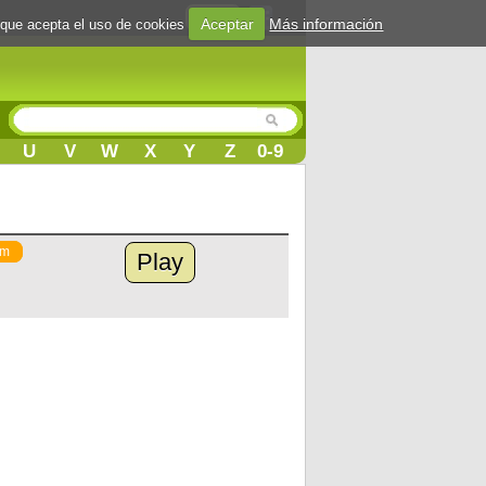
Login
Aceptar
Más información
 que acepta el uso de cookies
U
V
W
X
Y
Z
0-9
um
Play