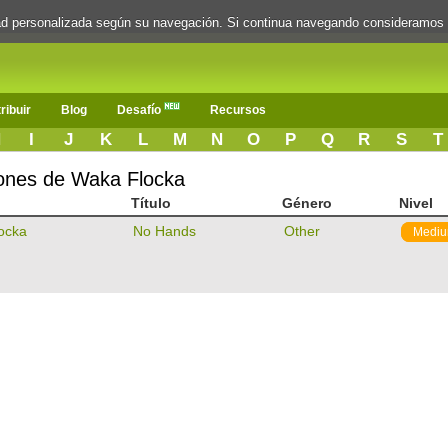
dad personalizada según su navegación. Si continua navegando consideramos
ribuir
Blog
Desafío
Recursos
H
I
J
K
L
M
N
O
P
Q
R
S
T
iones de Waka Flocka
Título
Género
Nivel
ocka
No Hands
Other
Medi