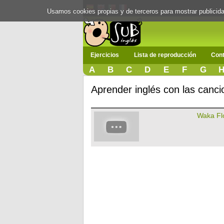
Usamos cookies propias y de terceros para mostrar publici
Ejercicios
Lista de reproducción
Cont
A
B
C
D
E
F
G
Aprender inglés con las canc
Waka Fl