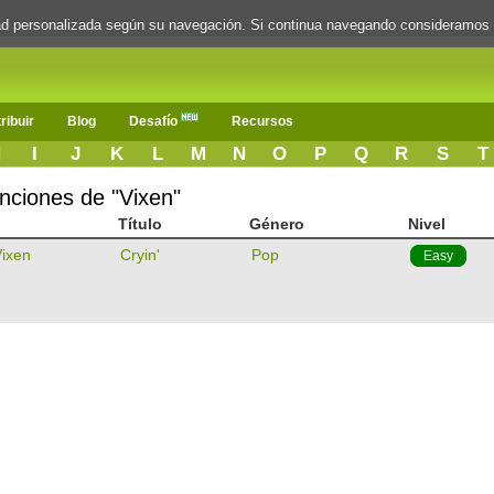
dad personalizada según su navegación. Si continua navegando consideramos
ribuir
Blog
Desafío
Recursos
H
I
J
K
L
M
N
O
P
Q
R
S
T
anciones de "Vixen"
Título
Género
Nivel
ixen
Cryin'
Pop
Easy