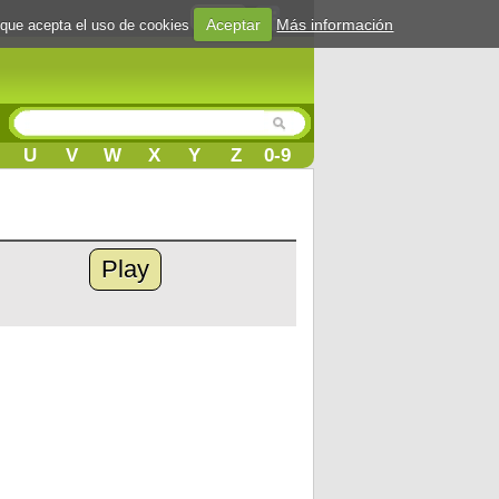
Login
Aceptar
Más información
 que acepta el uso de cookies
U
V
W
X
Y
Z
0-9
Play