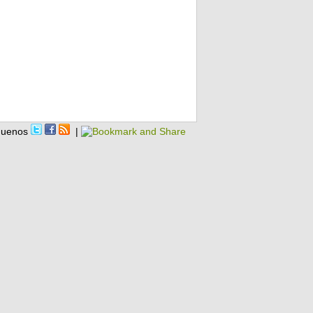
guenos
|