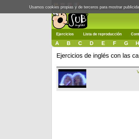
Usamos cookies propias y de terceros para mostrar publici
Ejercicios
Lista de reproducción
Cont
A
B
C
D
E
F
G
Ejercicios de inglés con las c
V