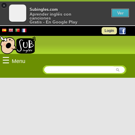
×
Subingles.com
Ver
Aprender inglés con
canciones
Gratis - En Google Play
Login
☰
Menu