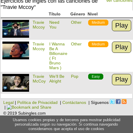
Ejercicios de inglés con las canciones de
Ver canciones
"Travie Mccoy"
Título
Género
Nivel
Travie
Need
Other
Medium
Play
Mccoy
You
Travie
I Wanna
Other
Medium
Play
Mccoy
Be A
Billionaire
( Ft
Bruno
Mars )
Travie
We'll Be
Pop
Easy
Play
McCoy
Alright
Legal
|
Política de Privacidad
|
Contáctanos
| Síguenos
|
© 2019 Subingles.com
Usamos cookies propias y de terceros para mostrar publicidad
personalizada según su navegación. Si continua navegando
consideramos que acepta el uso de cookies