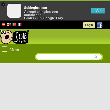
×
Subingles.com
Ver
Aprender inglés con
canciones
Gratis - En Google Play
Login
☰
Menu