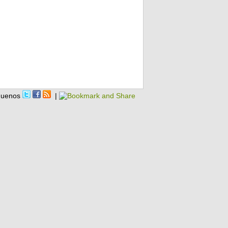
guenos
|