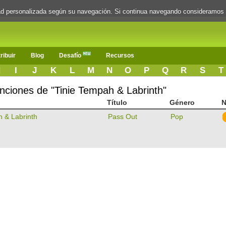
dad personalizada según su navegación. Si continua navegando consideramos
ribuir
Blog
Desafío
Recursos
H
I
J
K
L
M
N
O
P
Q
R
S
T
canciones de "Tinie Tempah & Labrinth"
Título
Género
N
h & Labrinth
Pass Out
Pop