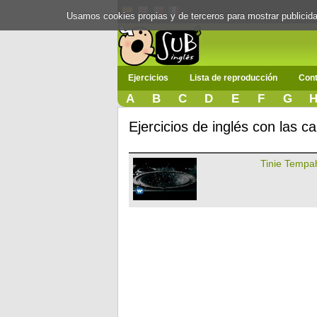
Usamos cookies propias y de terceros para mostrar publici
Ejercicios
Lista de reproducción
Cont
A
B
C
D
E
F
G
Ejercicios de inglés con las 
Tinie Tempa