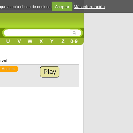
Login
Aceptar
Más información
 que acepta el uso de cookies
U
V
W
X
Y
Z
0-9
ivel
Medium
Play