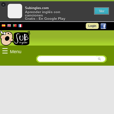
×
Subingles.com
Ver
Aprender inglés con
canciones
Gratis - En Google Play
Login
☰
Menu