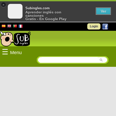
×
Subingles.com
Ver
Aprender inglés con
canciones
Gratis - En Google Play
Login
☰
Menu