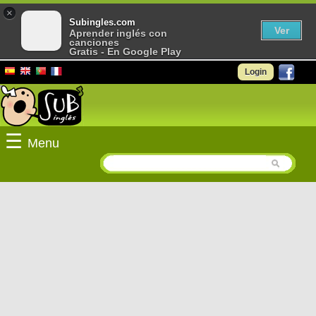
×
Subingles.com
Ver
Aprender inglés con
canciones
Gratis - En Google Play
Login
☰
Menu