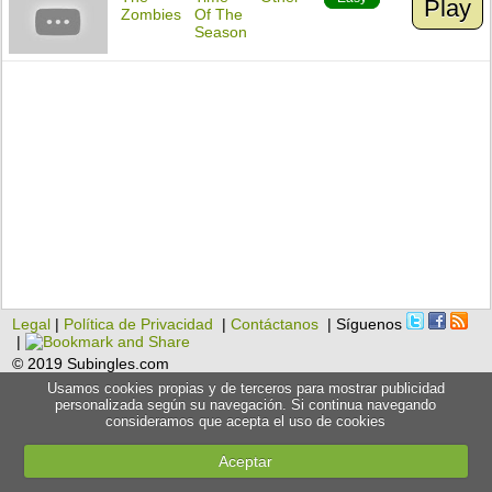
Play
Zombies
Of The
Season
Legal
|
Política de Privacidad
|
Contáctanos
| Síguenos
|
© 2019 Subingles.com
Usamos cookies propias y de terceros para mostrar publicidad
personalizada según su navegación. Si continua navegando
consideramos que acepta el uso de cookies
Aceptar