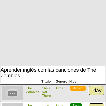
Aprender inglés con las canciones de The
Zombies
Título
Género
Nivel
The
She's
Other
Medium
Play
Zombies
Not
There
The
Time
Other
Easy