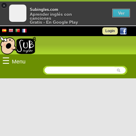
×
Subingles.com
Ver
Aprender inglés con
canciones
Gratis - En Google Play
Login
☰
Menu