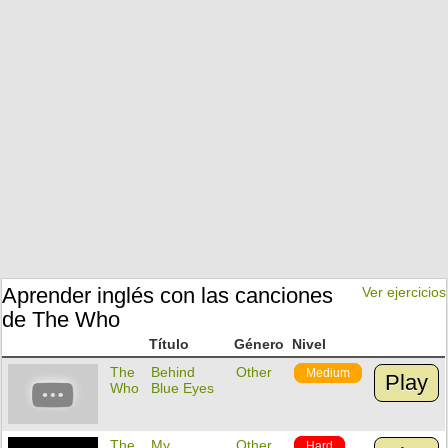
Aprender inglés con las canciones
Ver ejercicios
de The Who
Título
Género
Nivel
The
Behind
Other
Medium
Play
Who
Blue Eyes
The
My
Other
Hard