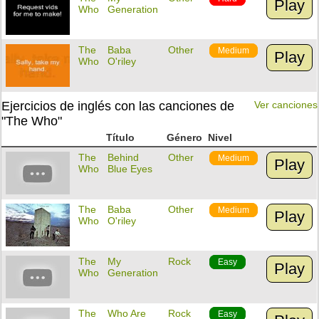
Play
Who
Generation
The
Baba
Other
Medium
Play
Who
O'riley
Ejercicios de inglés con las canciones de
Ver canciones
"The Who"
Título
Género
Nivel
The
Behind
Other
Medium
Play
Who
Blue Eyes
The
Baba
Other
Medium
Play
Who
O'riley
The
My
Rock
Easy
Play
Who
Generation
The
Who Are
Rock
Easy