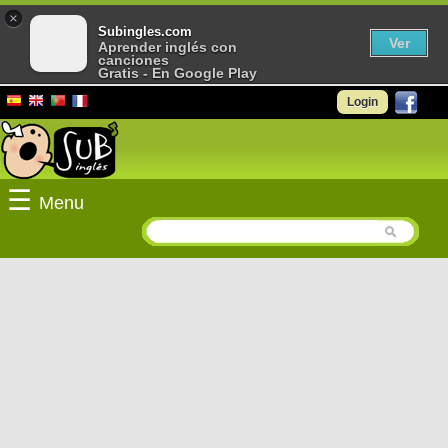
×
Subingles.com
Ver
Aprender inglés con
canciones
Gratis - En Google Play
Login
☰
Menu