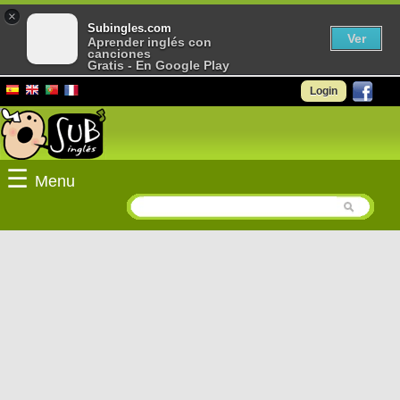
×
Subingles.com
Ver
Aprender inglés con
canciones
Gratis - En Google Play
Login
☰
Menu