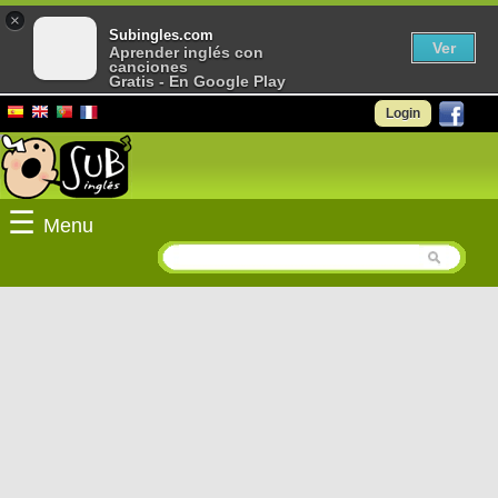
×
Subingles.com
Ver
Aprender inglés con
canciones
Gratis - En Google Play
Login
☰
Menu