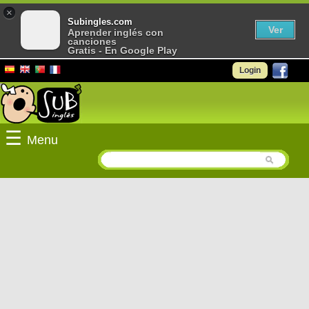
×
Subingles.com
Ver
Aprender inglés con
canciones
Gratis - En Google Play
Login
☰
Menu