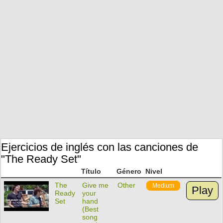
Ejercicios de inglés con las canciones de
"The Ready Set"
Título
Género
Nivel
The
Give me
Other
Medium
Play
Ready
your
Set
hand
(Best
song