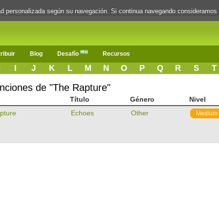
dad personalizada según su navegación. Si continua navegando consideramos
ribuir
Blog
Desafío
Recursos
H
I
J
K
L
M
N
O
P
Q
R
S
T
canciones de "The Rapture"
Título
Género
Nivel
pture
Echoes
Other
Medium