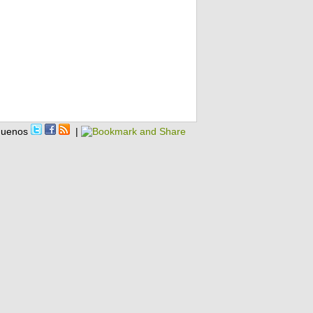
guenos
|