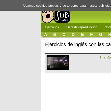
Usamos cookies propias y de terceros para mostrar publici
Ejercicios
Lista de reproducción
Cont
A
B
C
D
E
F
G
Ejercicios de inglés con las 
The Ra