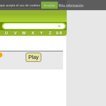
Login
Aceptar
Más información
 que acepta el uso de cookies
U
V
W
X
Y
Z
0-9
Play