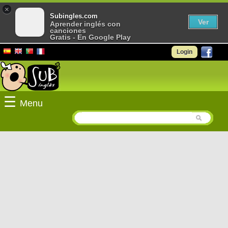
×
Subingles.com
Ver
Aprender inglés con
canciones
Gratis - En Google Play
Login
☰
Menu