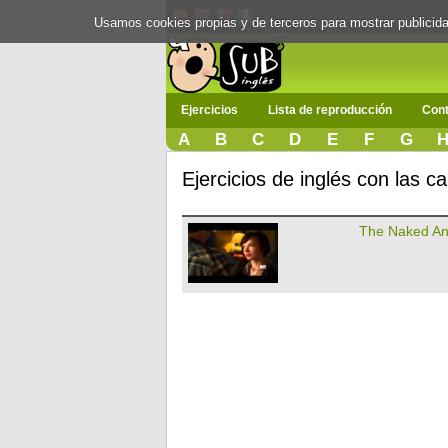
Usamos cookies propias y de terceros para mostrar publici
Ejercicios
Lista de reproducción
Cont
A
B
C
D
E
F
G
Ejercicios de inglés con las
The Naked A