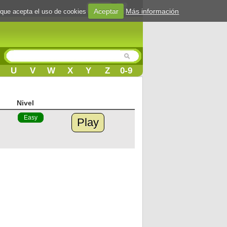
Login
Aceptar
Más información
 que acepta el uso de cookies
U
V
W
X
Y
Z
0-9
Nivel
Easy
Play