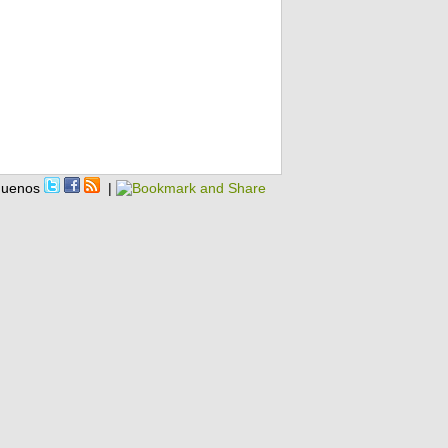
guenos
|