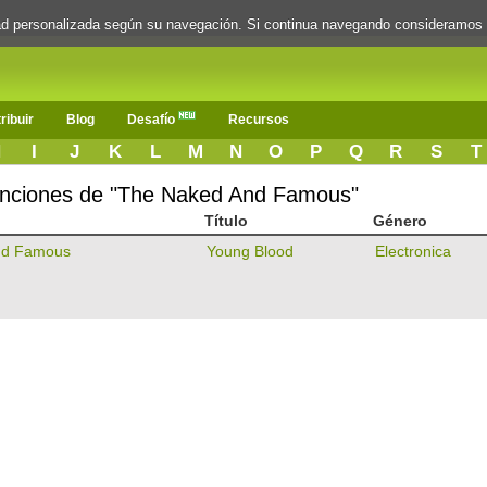
dad personalizada según su navegación. Si continua navegando consideramos
ribuir
Blog
Desafío
Recursos
H
I
J
K
L
M
N
O
P
Q
R
S
T
 canciones de "The Naked And Famous"
Título
Género
nd Famous
Young Blood
Electronica