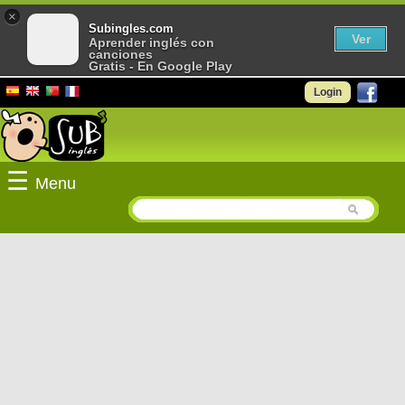
×
Subingles.com
Ver
Aprender inglés con
canciones
Gratis - En Google Play
Login
☰
Menu