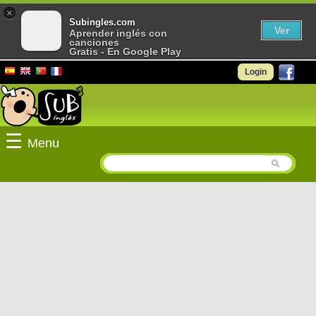
×
Subingles.com
Ver
Aprender inglés con
canciones
Gratis - En Google Play
Login
☰
Menu