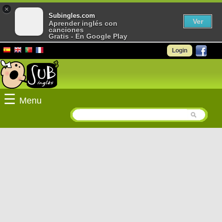
×
Subingles.com
Ver
Aprender inglés con
canciones
Gratis - En Google Play
Login
☰
Menu