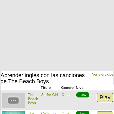
Aprender inglés con las canciones
Ver ejercicios
de The Beach Boys
Título
Género
Nivel
The
Surfer Girl
Other
Easy
Play
Beach
Boys
The
California
Other
Easy