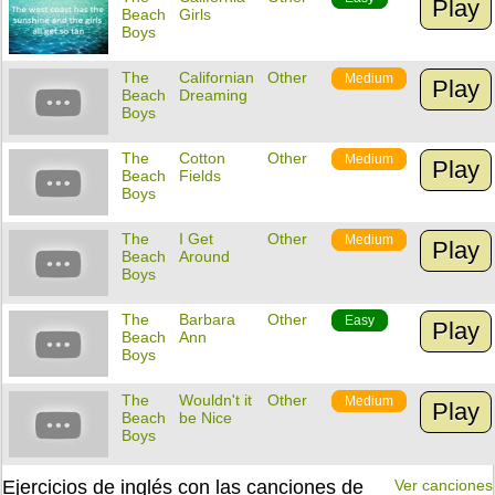
Play
Beach
Girls
Boys
The
Californian
Other
Medium
Play
Beach
Dreaming
Boys
The
Cotton
Other
Medium
Play
Beach
Fields
Boys
The
I Get
Other
Medium
Play
Beach
Around
Boys
The
Barbara
Other
Easy
Play
Beach
Ann
Boys
The
Wouldn't it
Other
Medium
Play
Beach
be Nice
Boys
Ejercicios de inglés con las canciones de
Ver canciones