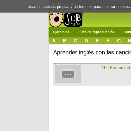
Usamos cookies propias y de terceros para mostrar publici
Ejercicios
Lista de reproducción
Cont
A
B
C
D
E
F
G
Aprender inglés con las canc
The Barenaked 