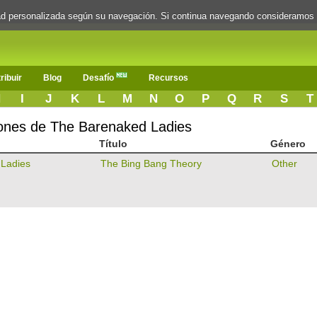
dad personalizada según su navegación. Si continua navegando consideramos
ribuir
Blog
Desafío
Recursos
H
I
J
K
L
M
N
O
P
Q
R
S
T
iones de The Barenaked Ladies
Título
Género
Ladies
The Bing Bang Theory
Other