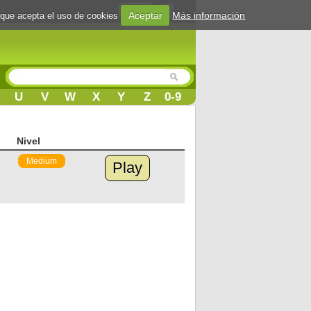
Login
Aceptar
Más información
 que acepta el uso de cookies
U
V
W
X
Y
Z
0-9
Nivel
Medium
Play