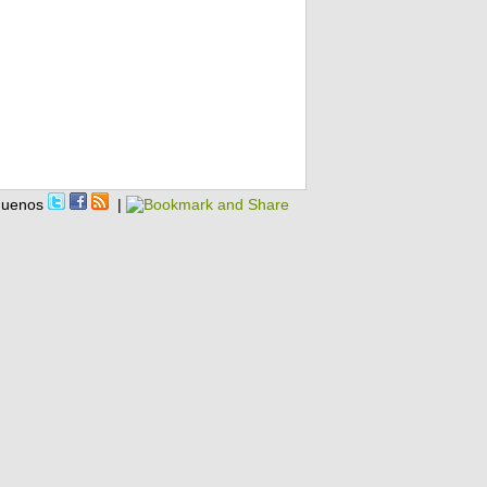
guenos
|