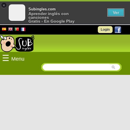
×
Subingles.com
Ver
Aprender inglés con
canciones
Gratis - En Google Play
Login
☰
Menu