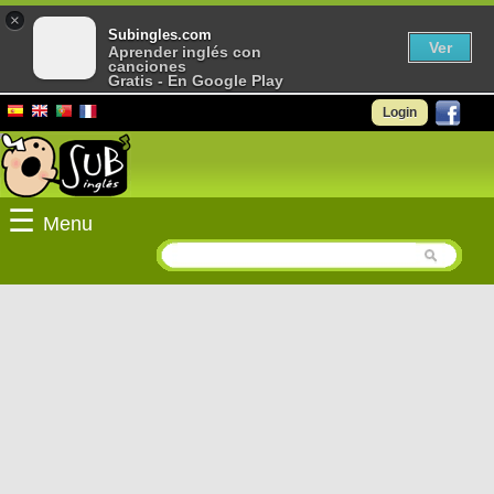
×
Subingles.com
Ver
Aprender inglés con
canciones
Gratis - En Google Play
Login
☰
Menu