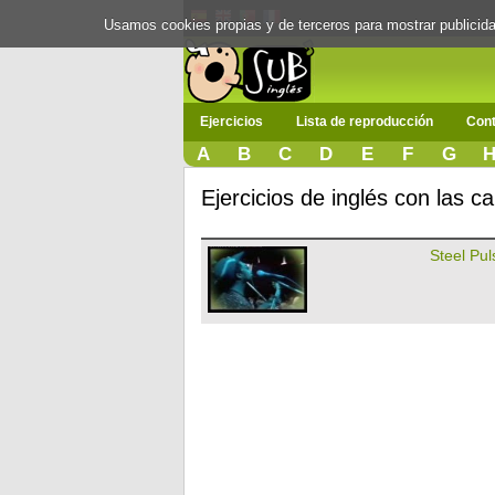
Usamos cookies propias y de terceros para mostrar publici
Ejercicios
Lista de reproducción
Cont
A
B
C
D
E
F
G
Ejercicios de inglés con las c
Steel Pul