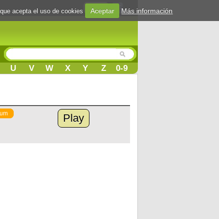
Login
Aceptar
Más información
 que acepta el uso de cookies
U
V
W
X
Y
Z
0-9
ium
Play