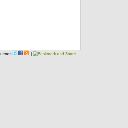
guenos
|