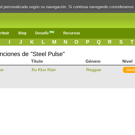
dad personalizada según su navegación. Si continua navegando consideramos
ribuir
Blog
Desafío
Recursos
H
I
J
K
L
M
N
O
P
Q
R
S
T
anciones de "Steel Pulse"
Título
Género
Nivel
se
Ku Klux Klan
Reggae
Med