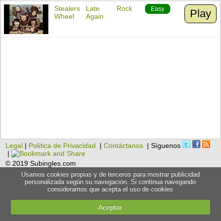
Stealers
Late
Rock
Easy
Play
Wheel
Again
Legal
|
Política de Privacidad
|
Contáctanos
| Síguenos
|
© 2019 Subingles.com
Usamos cookies propias y de terceros para mostrar publicidad
personalizada según su navegación. Si continua navegando
consideramos que acepta el uso de cookies
Aceptar