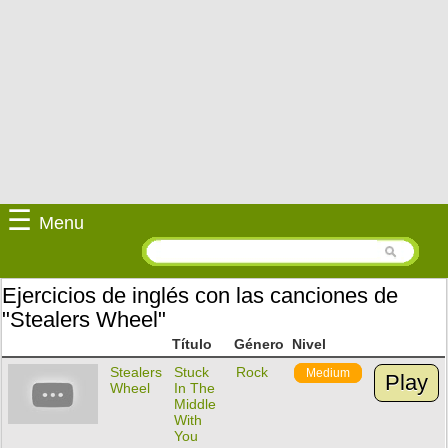
☰
Menu
Ejercicios de inglés con las canciones de
"Stealers Wheel"
Título
Género
Nivel
Stealers
Stuck
Rock
Medium
Play
Wheel
In The
Middle
With
You