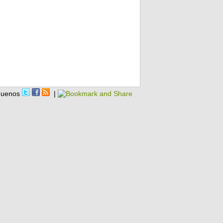
guenos
|