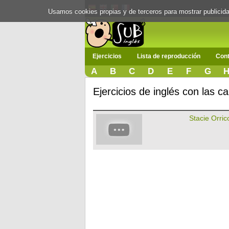
Usamos cookies propias y de terceros para mostrar publici
Ejercicios
Lista de reproducción
Cont
A
B
C
D
E
F
G
Ejercicios de inglés con las c
Stacie Orric