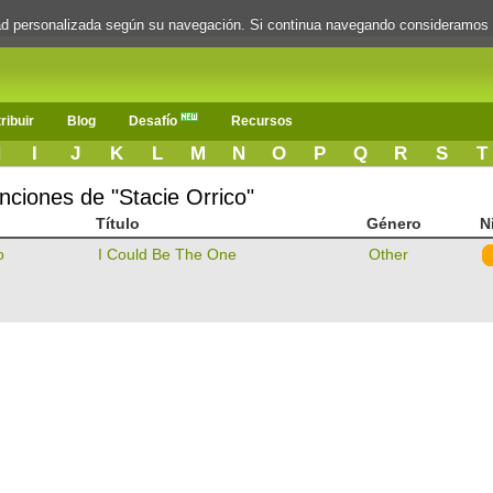
dad personalizada según su navegación. Si continua navegando consideramos
ribuir
Blog
Desafío
Recursos
H
I
J
K
L
M
N
O
P
Q
R
S
T
anciones de "Stacie Orrico"
Título
Género
N
o
I Could Be The One
Other