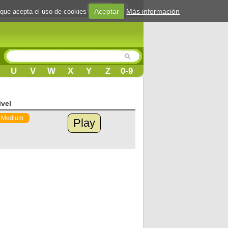
Login
Aceptar
Más información
 que acepta el uso de cookies
U
V
W
X
Y
Z
0-9
ivel
Medium
Play