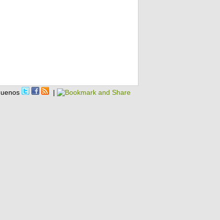
guenos
|