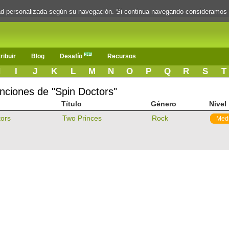
dad personalizada según su navegación. Si continua navegando consideramos
ribuir
Blog
Desafío
Recursos
H
I
J
K
L
M
N
O
P
Q
R
S
T
anciones de "Spin Doctors"
Título
Género
Nivel
tors
Two Princes
Rock
Med