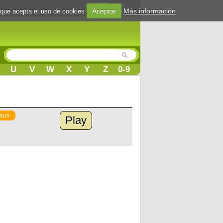
Login
Aceptar
Más información
 que acepta el uso de cookies
U
V
W
X
Y
Z
0-9
ium
Play