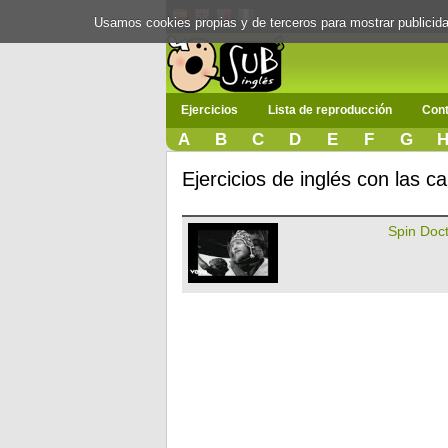
Usamos cookies propias y de terceros para mostrar publici
Ejercicios
Lista de reproducción
Cont
A
B
C
D
E
F
G
Ejercicios de inglés con las c
Spin Doc