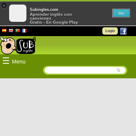
×
Subingles.com
Ver
Aprender inglés con
canciones
Gratis - En Google Play
Login
☰
Menu