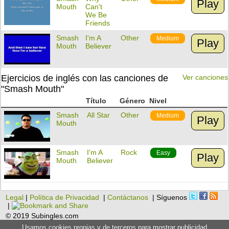
Play
Mouth
Can't
We Be
Friends
Smash
I'm A
Other
Medium
Play
Mouth
Believer
Ejercicios de inglés con las canciones de
Ver canciones
"Smash Mouth"
Título
Género
Nivel
Smash
All Star
Other
Medium
Play
Mouth
Smash
I'm A
Rock
Easy
Play
Mouth
Believer
Legal
|
Política de Privacidad
|
Contáctanos
| Síguenos
|
© 2019 Subingles.com
Usamos cookies propias y de terceros para mostrar publicidad