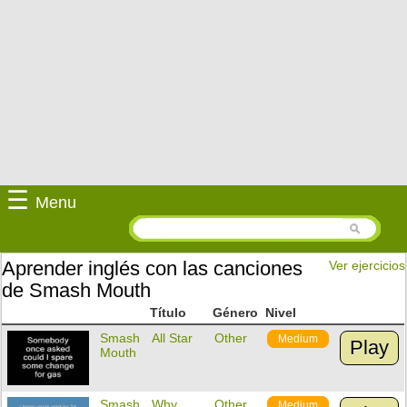
☰
Menu
Aprender inglés con las canciones
Ver ejercicios
de Smash Mouth
Título
Género
Nivel
Smash
All Star
Other
Medium
Play
Mouth
Smash
Why
Other
Medium