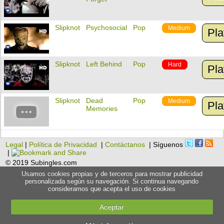
Slipknot
Psychosocial
Pop
Medium
Pla
Slipknot
Left Behind
Pop
Hard
Pla
Slipknot
Dead
Pop
Medium
Pla
Memories
Legal
|
Política de Privacidad
|
Contáctanos
| Síguenos
|
© 2019 Subingles.com
Usamos cookies propias y de terceros para mostrar publicidad
personalizada según su navegación. Si continua navegando
consideramos que acepta el uso de cookies
Aceptar