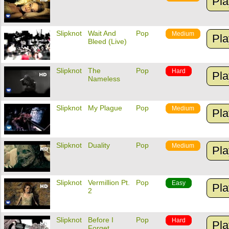
Pla
Slipknot
Wait And
Pop
Medium
Pla
Bleed (Live)
Slipknot
The
Pop
Hard
Pla
Nameless
Slipknot
My Plague
Pop
Medium
Pla
Slipknot
Duality
Pop
Medium
Pla
Slipknot
Vermillion Pt.
Pop
Easy
Pla
2
Slipknot
Before I
Pop
Hard
Pla
Forget