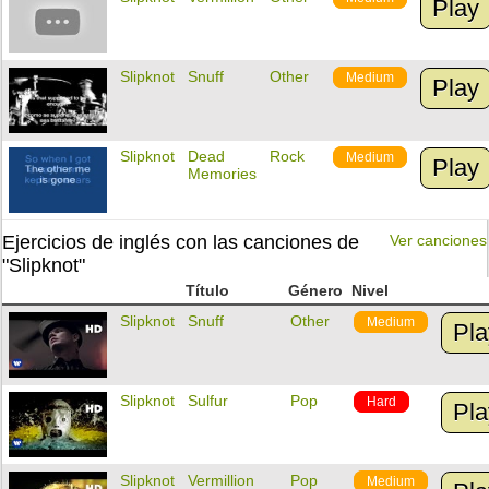
Play
Slipknot
Snuff
Other
Medium
Play
Slipknot
Dead
Rock
Medium
Play
Memories
Ejercicios de inglés con las canciones de
Ver canciones
"Slipknot"
Título
Género
Nivel
Slipknot
Snuff
Other
Medium
Pla
Slipknot
Sulfur
Pop
Hard
Pla
Slipknot
Vermillion
Pop
Medium