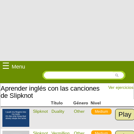
☰
Menu
Aprender inglés con las canciones
Ver ejercicios
de Slipknot
Título
Género
Nivel
Slipknot
Duality
Other
Medium
Play
Slipknot
Vermillion
Other
Medium