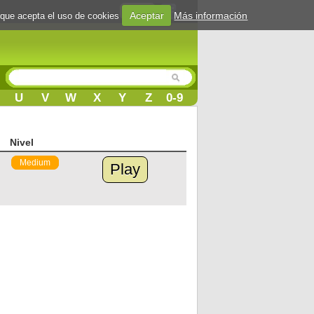
Login
Aceptar
Más información
 que acepta el uso de cookies
U
V
W
X
Y
Z
0-9
Nivel
Medium
Play