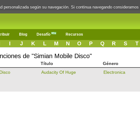
dad personalizada según su navegación. Si continua navegando consideramos
ribuir
Blog
Desafío
Recursos
H
I
J
K
L
M
N
O
P
Q
R
S
T
canciones de "Simian Mobile Disco"
Título
Género
Disco
Audacity Of Huge
Electronica