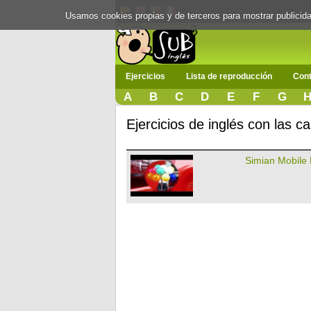
Usamos cookies propias y de terceros para mostrar publici
Ejercicios
Lista de reproducción
Cont
A
B
C
D
E
F
G
Ejercicios de inglés con las 
Simian Mobile 