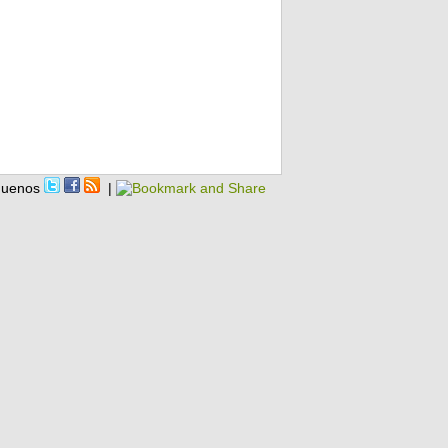
guenos
|