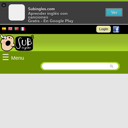
×
Subingles.com
Ver
Aprender inglés con
canciones
Gratis - En Google Play
Login
☰
Menu