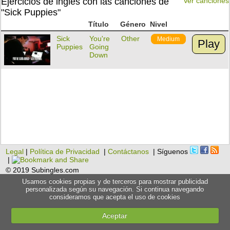
Ejercicios de inglés con las canciones de
Ver canciones
"Sick Puppies"
Título
Género
Nivel
Sick
You're
Other
Medium
Play
Puppies
Going
Down
Legal
|
Política de Privacidad
|
Contáctanos
| Síguenos
|
© 2019 Subingles.com
Usamos cookies propias y de terceros para mostrar publicidad
personalizada según su navegación. Si continua navegando
consideramos que acepta el uso de cookies
Aceptar