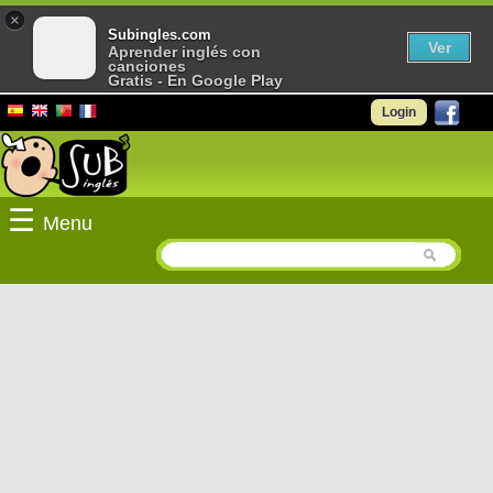
×
Subingles.com
Ver
Aprender inglés con
canciones
Gratis - En Google Play
Login
☰
Menu