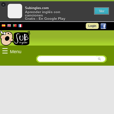
×
Subingles.com
Ver
Aprender inglés con
canciones
Gratis - En Google Play
Login
☰
Menu