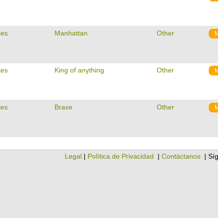
les
Manhattan
Other
les
King of anything
Other
les
Brave
Other
Legal
|
Política de Privacidad
|
Contáctanos
| Sí