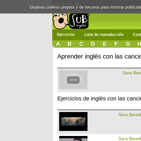
Usamos cookies propias y de terceros para mostrar publici
Ejercicios
Lista de reproducción
Cont
A
B
C
D
E
F
G
Aprender inglés con las canci
Sara Bare
Ejercicios de inglés con las canc
Sara Bareil
Sara Bareil