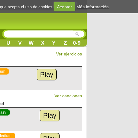
Login
Aceptar
Más información
 que acepta el uso de cookies
U
V
W
X
Y
Z
0-9
Ver ejercicios
ium
Play
Ver canciones
el
asy
Play
Medium