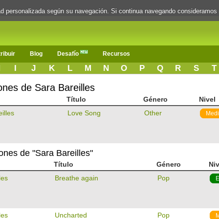
dad personalizada según su navegación. Si continua navegando consideramos
ribuir
Blog
Desafío
Recursos
H
I
J
K
L
M
N
O
P
Q
R
S
T
ones de Sara Bareilles
Título
Género
Nivel
illes
Love Song
Other
Med
iones de "Sara Bareilles"
Título
Género
Niv
les
Breathe again
Pop
E
les
Uncharted
Pop