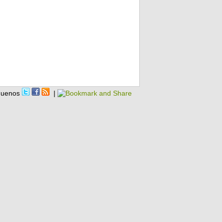
guenos
|