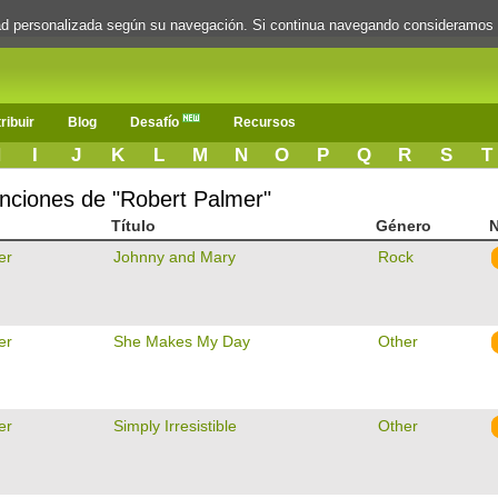
dad personalizada según su navegación. Si continua navegando consideramos
ribuir
Blog
Desafío
Recursos
H
I
J
K
L
M
N
O
P
Q
R
S
T
canciones de "Robert Palmer"
Título
Género
N
er
Johnny and Mary
Rock
er
She Makes My Day
Other
er
Simply Irresistible
Other