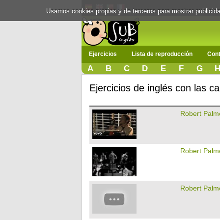
Usamos cookies propias y de terceros para mostrar publici
Ejercicios
Lista de reproducción
Cont
A
B
C
D
E
F
G
Ejercicios de inglés con las 
Robert Palm
Robert Palm
Robert Palm