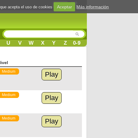
Login
Aceptar
Más información
 que acepta el uso de cookies
U
V
W
X
Y
Z
0-9
ivel
Medium
Play
Medium
Play
Medium
Play