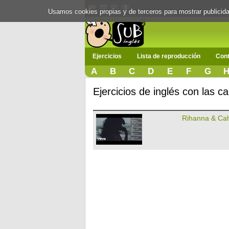
Usamos cookies propias y de terceros para mostrar publici
Ejercicios
Lista de reproducción
Cont
A
B
C
D
E
F
G
Ejercicios de inglés con las c
Rihanna & Calv