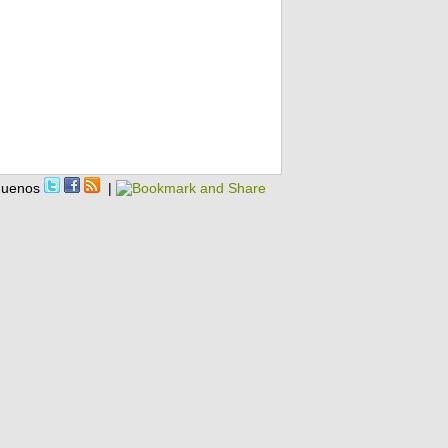
guenos
|