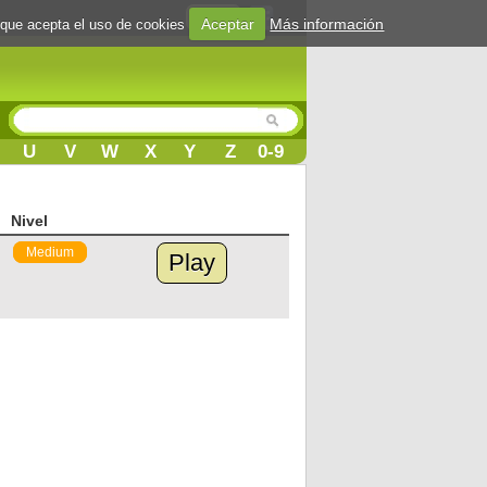
Login
Aceptar
Más información
 que acepta el uso de cookies
U
V
W
X
Y
Z
0-9
Nivel
Medium
Play