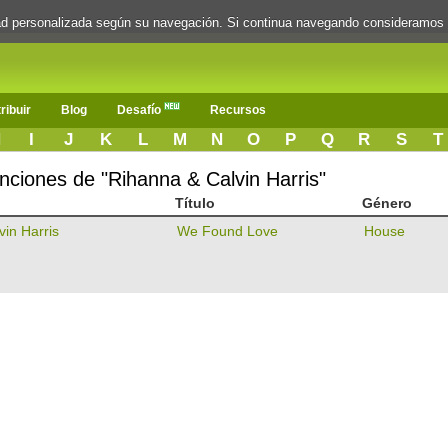
dad personalizada según su navegación. Si continua navegando consideramos
ribuir
Blog
Desafío
Recursos
H
I
J
K
L
M
N
O
P
Q
R
S
T
anciones de "Rihanna & Calvin Harris"
Título
Género
in Harris
We Found Love
House