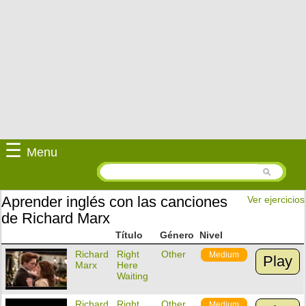
☰
Menu
Aprender inglés con las canciones
Ver ejercicios
de Richard Marx
Título
Género
Nivel
Richard
Right
Other
Medium
Play
Marx
Here
Waiting
Richard
Right
Other
Medium