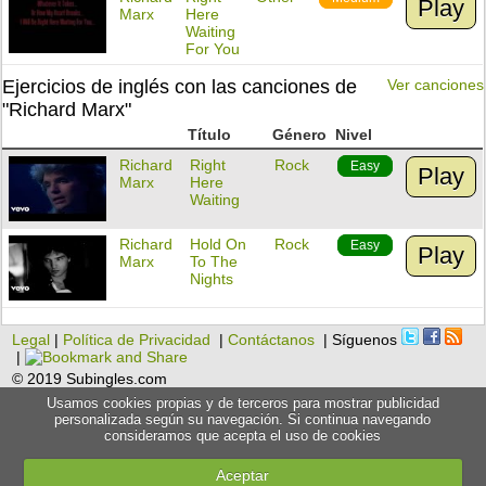
Play
Marx
Here
Waiting
For You
Ejercicios de inglés con las canciones de
Ver canciones
"Richard Marx"
Título
Género
Nivel
Richard
Right
Rock
Easy
Play
Marx
Here
Waiting
Richard
Hold On
Rock
Easy
Play
Marx
To The
Nights
Legal
|
Política de Privacidad
|
Contáctanos
| Síguenos
|
© 2019 Subingles.com
Usamos cookies propias y de terceros para mostrar publicidad
personalizada según su navegación. Si continua navegando
consideramos que acepta el uso de cookies
Aceptar