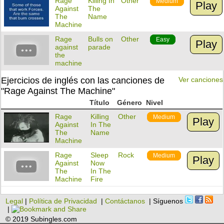
Rage
Killing In
Other
Medium
Play
Against
The
The
Name
Machine
Rage
Bulls on
Other
Easy
Play
against
parade
the
machine
Ejercicios de inglés con las canciones de
Ver canciones
"Rage Against The Machine"
Título
Género
Nivel
Rage
Killing
Other
Medium
Play
Against
In The
The
Name
Machine
Rage
Sleep
Rock
Medium
Play
Against
Now
The
In The
Machine
Fire
Legal
|
Política de Privacidad
|
Contáctanos
| Síguenos
|
© 2019 Subingles.com