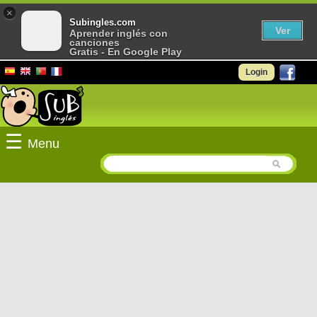
×
Subingles.com
Ver
Aprender inglés con
canciones
Gratis - En Google Play
Login
☰
Menu