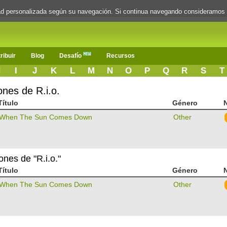
dad personalizada según su navegación. Si continua navegando consideramos
ribuir
Blog
Desafío
Recursos
H
I
J
K
L
M
N
O
P
Q
R
S
T
ones de R.i.o.
Título
Género
N
When The Sun Comes Down
Other
ones de "R.i.o."
Título
Género
N
When The Sun Comes Down
Other