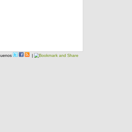
guenos
|