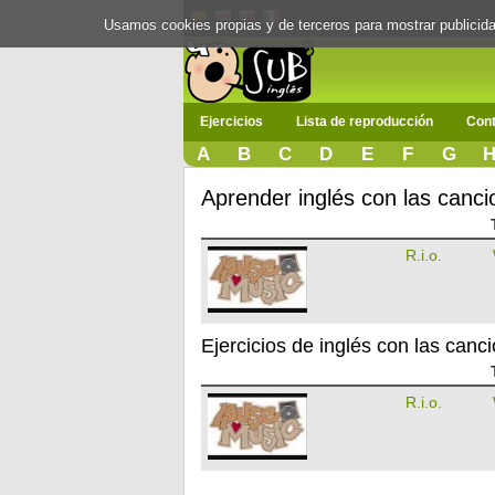
Usamos cookies propias y de terceros para mostrar publici
Ejercicios
Lista de reproducción
Cont
A
B
C
D
E
F
G
Aprender inglés con las canci
R.i.o.
Ejercicios de inglés con las canci
R.i.o.