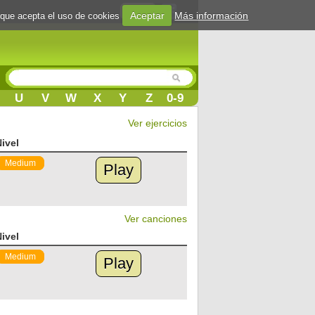
Login
Aceptar
Más información
 que acepta el uso de cookies
U
V
W
X
Y
Z
0-9
Ver ejercicios
ivel
Medium
Play
Ver canciones
ivel
Medium
Play