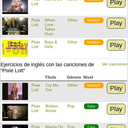
Play
Lott
Pixie
When
Other
Medium
Play
Lott
Love
Takes
Over
Pixie
Boys &
Other
Medium
Play
Lott
Girls
Ejercicios de inglés con las canciones de
Ver canciones
"Pixie Lott"
Título
Género
Nivel
Pixie
Cry Me
Other
Medium
Play
Lott
Out
Pixie
Broken
Pop
Easy
Play
Lott
Arrow
Pixie
Mama Do
Pop
Easy