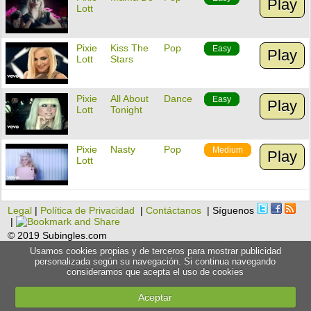
Play
Lott
Pixie
Kiss The
Pop
Easy
Play
Lott
Stars
Pixie
All About
Dance
Easy
Play
Lott
Tonight
Pixie
Nasty
Pop
Medium
Play
Lott
Legal
|
Política de Privacidad
|
Contáctanos
| Síguenos
|
© 2019 Subingles.com
Usamos cookies propias y de terceros para mostrar publicidad
personalizada según su navegación. Si continua navegando
consideramos que acepta el uso de cookies
Aceptar