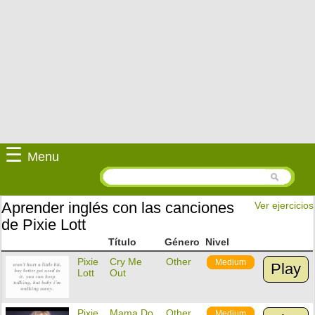
☰
Menu
Aprender inglés con las canciones
Ver ejercicios
de Pixie Lott
Título
Género
Nivel
Pixie
Cry Me
Other
Medium
Play
Lott
Out
Pixie
Mama Do
Other
Medium