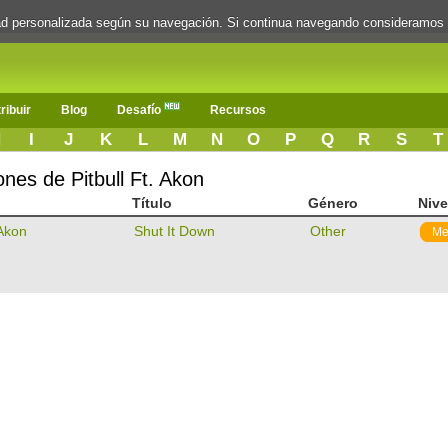
dad personalizada según su navegación. Si continua navegando consideramos
ribuir
Blog
Desafío
Recursos
H
I
J
K
L
M
N
O
P
Q
R
S
T
ones de Pitbull Ft. Akon
Título
Género
Nive
 Akon
Shut It Down
Other
Me