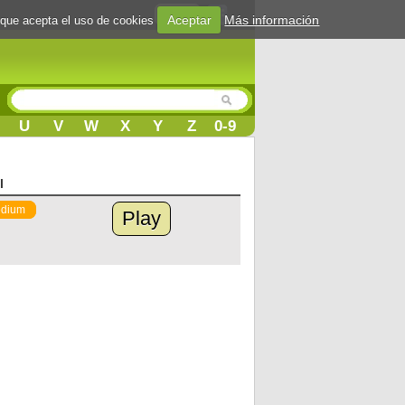
Login
Aceptar
Más información
 que acepta el uso de cookies
U
V
W
X
Y
Z
0-9
l
dium
Play