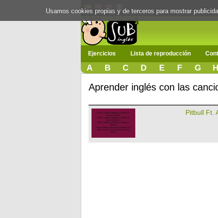
Usamos cookies propias y de terceros para mostrar publici
Ejercicios
Lista de reproducción
Cont
A
B
C
D
E
F
G
Aprender inglés con las canci
Pitbull Ft.