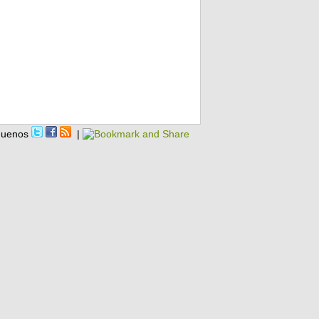
guenos
|