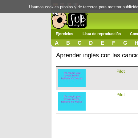
Usamos cookies propias y de terceros para mostrar publici
Ejercicios
Lista de reproducción
Cont
A
B
C
D
E
F
G
Aprender inglés con las canci
Pilot
Pilot