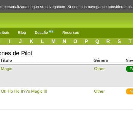
dad personalizada según su navegación. Si continua navegando consideramos
ribuir
Blog
Desafío
Recursos
H
I
J
K
L
M
N
O
P
Q
R
S
T
ones de Pilot
Título
Género
Niv
Magic
Other
E
Oh Ho Ho It??s Magic!!!!
Other
M