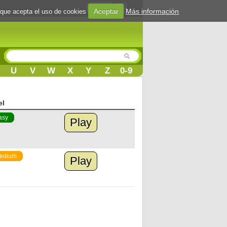
Login
Aceptar
Más información
 que acepta el uso de cookies
U
V
W
X
Y
Z
0-9
el
asy
Play
edium
Play