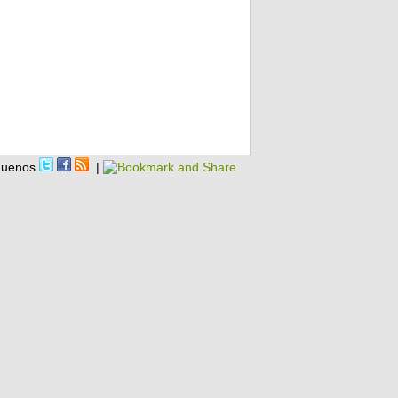
guenos
|