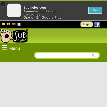
×
Subingles.com
Ver
Aprender inglés con
canciones
Gratis - En Google Play
Login
☰
Menu