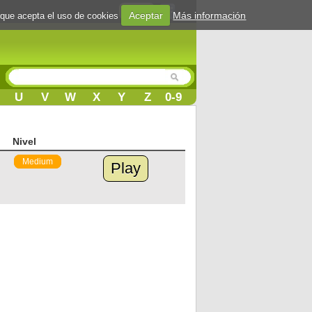
Login
Aceptar
Más información
 que acepta el uso de cookies
U
V
W
X
Y
Z
0-9
Nivel
Medium
Play