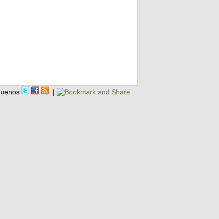
guenos
|