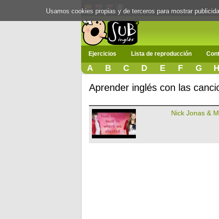
Usamos cookies propias y de terceros para mostrar publici
Ejercicios
Lista de reproducción
Cont
A
B
C
D
E
F
G
Aprender inglés con las canc
Nick Jonas & M