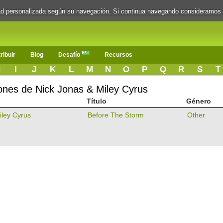
dad personalizada según su navegación. Si continua navegando consideramos
ribuir
Blog
Desafío
Recursos
H
I
J
K
L
M
N
O
P
Q
R
S
T
iones de Nick Jonas & Miley Cyrus
Título
Género
iley Cyrus
Before The Storm
Other