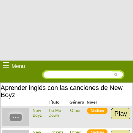
☰
Menu
Aprender inglés con las canciones de New
Boyz
Título
Género
Nivel
New
Tie Me
Other
Medium
Play
Boyz
Down
New
Cricketz
Other
Medium