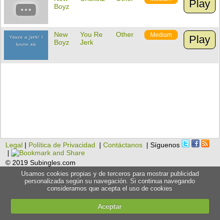
Play
Boyz
New
You Re
Other
Medium
Play
Boyz
Jerk
Legal
|
Política de Privacidad
|
Contáctanos
| Síguenos
|
© 2019 Subingles.com
Usamos cookies propias y de terceros para mostrar publicidad
personalizada según su navegación. Si continua navegando
consideramos que acepta el uso de cookies
Aceptar