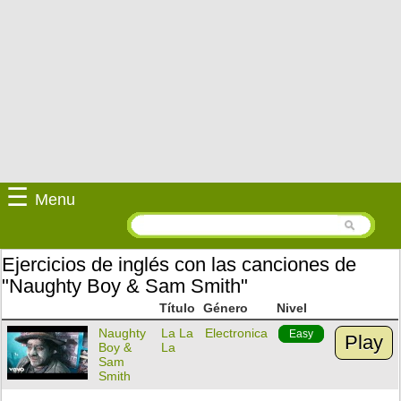
☰
Menu
Ejercicios de inglés con las canciones de
"Naughty Boy & Sam Smith"
Título
Género
Nivel
Naughty
La La
Electronica
Easy
Play
Boy &
La
Sam
Smith