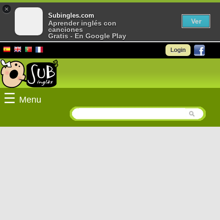
×
Subingles.com
Ver
Aprender inglés con
canciones
Gratis - En Google Play
Login
☰
Menu